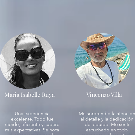
Maria Isabelle Ruya
Vincenzo Villa
Una experiencia
Me sorprendió la atenció
excelente. Todo fue
al detalle y la dedicación
rápido, eficiente y superó
del equipo. Me sentí
mis expectativas. Se nota
escuchado en todo