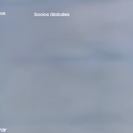
hos
Socios Globales
rar