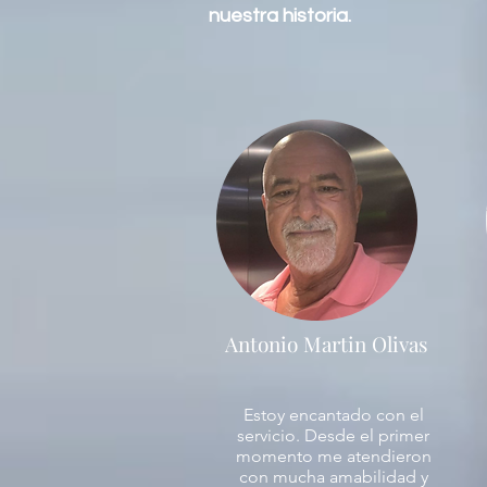
nuestra historia.
Antonio Martin Olivas
Estoy encantado con el
servicio. Desde el primer
momento me atendieron
con mucha amabilidad y