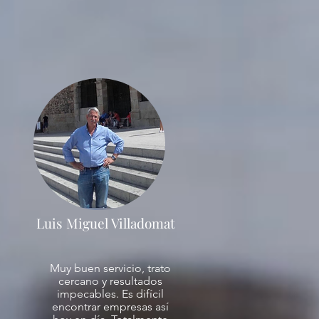
Luis Miguel Villadomat
n
Muy buen servicio, trato
cercano y resultados
impecables. Es difícil
encontrar empresas así