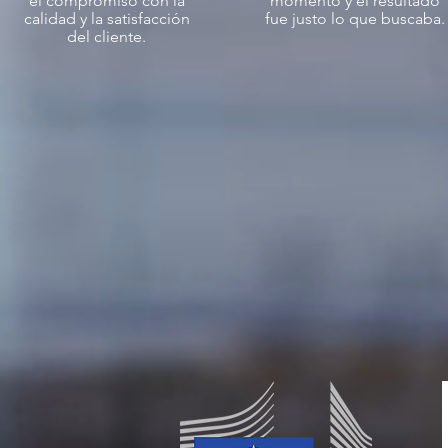
el compromiso con la
momento y el resultado
calidad y la satisfacción
fue justo lo que buscaba.
del cliente.