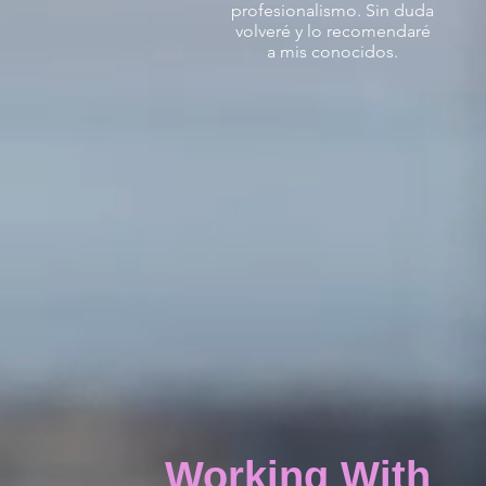
profesionalismo. Sin duda
volveré y lo recomendaré
a mis conocidos.
Working With